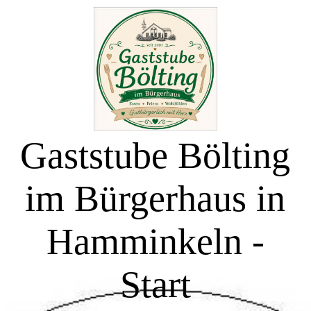
Start
Essen zum Mitnehmen
Gaststube Bölting
Buffettermine & Veranstaltungen
im Bürgerhaus in
Räumlichkeiten
Hamminkeln -
Saal - Bürgerhaus
Start