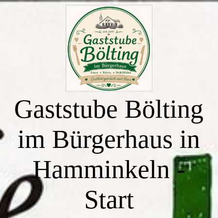
Start
Essen zum Mitnehmen
Gaststube Bölting
Buffettermine & Veranstaltungen
im Bürgerhaus in
Räumlichkeiten
Hamminkeln -
Saal - Bürgerhaus
Start